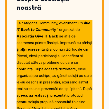
noastră
La categoria Community, evenimentul
“
Give
IT Back to Community”
organizat de
Asociația Give IT Back
se află de
asemenea printre finaliști. Împreună cu părinți
și alții reprezentanți ai comunității locale din
Pitești, elevii participanți au identificat și
discutat câteva probleme cu care se
confruntă. După această dezbatere, elevii,
organizați pe echipe, au gândit soluții pe care
le-au descris în prezentări, exersând astfel
realizarea unei prezentări de tip “pitch”. După
aceea, au realizat și prezentat prototipul
pentru soluția propusă construită folosind
Scratch, Micro:bit, ozobot bit și App