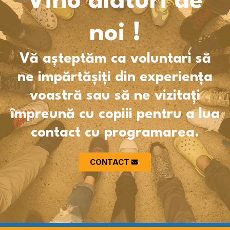
Vino alături de
noi !
Vă așteptăm ca voluntari să
ne impărtășiți din experiența
voastră sau să ne vizitați
împreună cu copiii pentru a lua
contact cu programarea.
CONTACT