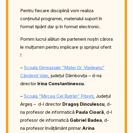
Pentru fiecare disciplină vom realiza
conținutul programei, materialul suport în
format tipărit dar și în format electronic.
Pornim lucrul alături de partenerii noștri cărora
le mulțumim pentru implicare și sprijinul oferit
!
–
Școala Gimnaziale “Matei Gr. Vladeanu”
Cândești Vale
, județul Dâmbovița – d-na
director
Irina Constantinescu
.
–
Școala “Mircea Cel Batrân” Pitești
, Județul
Argeș – d-l director
Dragoș Dinculescu
, d-
na profesor de informatică
Paula Cioară
, d-l
profesor de informatică
Gabriel Badea
, d-
na profesor învățământ primar
Arina