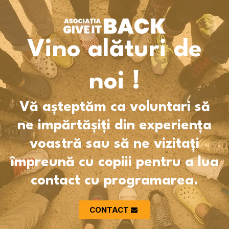
Vino alături de
noi !
Vă așteptăm ca voluntari să
ne impărtășiți din experiența
voastră sau să ne vizitați
împreună cu copiii pentru a lua
contact cu programarea.
CONTACT