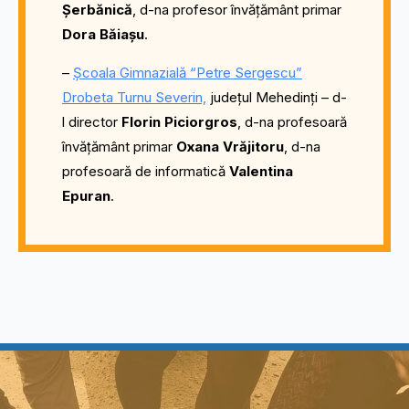
Șerbănică
, d-na profesor învățământ primar
Dora Băiașu
.
–
Școala Gimnazială “Petre Sergescu”
Drobeta Turnu Severin,
județul Mehedinți – d-
l director
Florin Piciorgros
, d-na profesoară
învățământ primar
Oxana Vrăjitoru
, d-na
profesoară de informatică
Valentina
Epuran
.